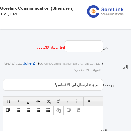
Gorelink Communication (Shenzhen)
Co., Ltd.
من:
أدخل بريدك الإلكتروني
Julie Z
(
)
Gorelink Communication (Shenzhen) Co., Ltd.
ﻢﺷﺍﺮﻛﺓ ﺎﻟﺪﺧﻮﻟ
إلى:
: 3 ﺱﺎﻋﺎﺗ 26 دقيقة ﻢﻧﺫ
موضوع: