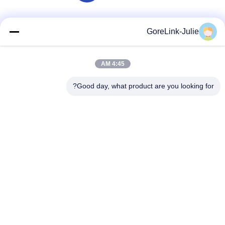
وسائل التواصل الاجتماعي
GoreLink-Julie
4:45 AM
اتصال سريع
Good day, what product are you looking for?
الهاتف
86-755-89320995
البريد الإلكتروني
sales@gorelink.com
العنوان
4F، المبنى E، مركز شنتو، رقم 1 شارع هولونغ، منطقة لونغغانغ،
شنشن، الصين
سياسة الخصوصية
|
خريطة الموقع