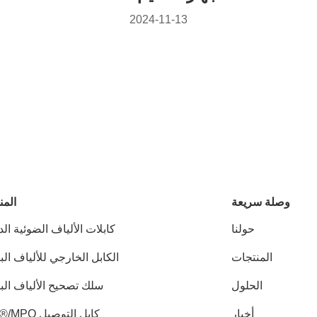
2024-11-13
وصلة سريعة
المن
حولنا
كابلات الألياف الضوئية الد
المنتجات
الكابل الخارجي للألياف ال
الحلول
سلك تصحيح الألياف الب
أخبار
كابل التوصيل MTP®/MPO