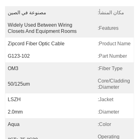
مكان المنشأ:
مصنوعة في الصين
Widely Used Between Wiring 
Features:
Closets And Equipment Rooms
Zipcord Fiber Optic Cable
Product Name:
G123-102
Part Number:
OM3
Fiber Type:
Core/Cladding
50/125um
Diameter:
LSZH
Jacket:
2.0mm
Diameter:
Aqua
Color:
Operating