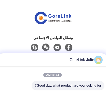
وسائل التواصل الاجتماعي
اتصال سريع
GoreLink-Julie
الهاتف
86-755-89320995
10:43 AM
البريد الإلكتروني
Good day, what product are you looking for?
sales@gorelink.com
العنوان