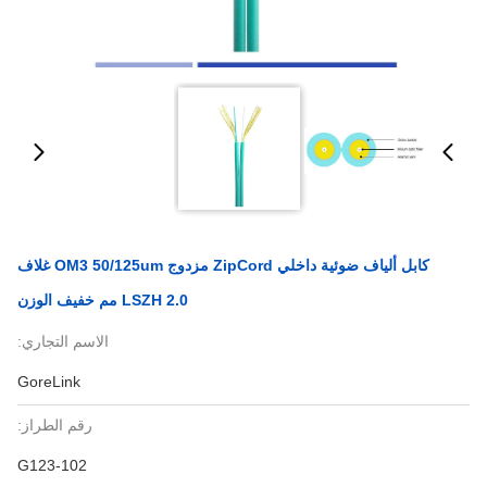
كابل ألياف ضوئية داخلي ZipCord مزدوج OM3 50/125um غلاف
LSZH 2.0 مم خفيف الوزن
الاسم التجاري:
GoreLink
رقم الطراز:
G123-102