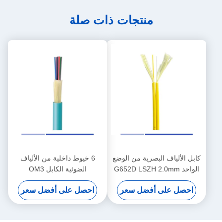
منتجات ذات صلة
كابل الألياف البصرية من الوضع
6 خيوط داخلية من الألياف
الواحد G652D LSZH 2.0mm
الضوئية الكابل OM3
للتطبيق الداخلي
50/125um كابل الألياف الضوئية
احصل على أفضل سعر
احصل على أفضل سعر
المضغوطة LSZH