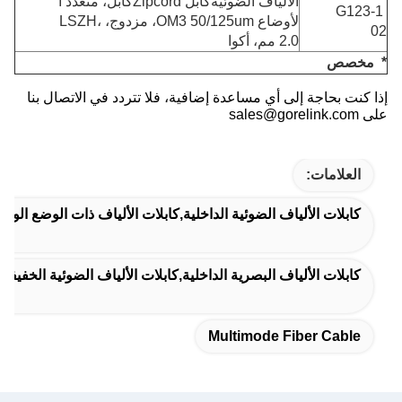
الألياف الضوئية
كابل Zipcord
كابل، متعدد ا
G123-1
لأوضاع OM3 50/125um، مزدوج، LSZH،
02
2.0 مم، أكوا
* مخصص
إذا كنت بحاجة إلى أي مساعدة إضافية، فلا تتردد في الاتصال بنا
على sales@gorelink.com
العلامات:
كابلات الألياف الضوئية الداخلية,كابلات الألياف ذات الوضع الواحد
كابلات الألياف البصرية الداخلية,كابلات الألياف الضوئية الخفيفة الوزن,LSZH سترة ألياف ضوئية 
Multimode Fiber Cable