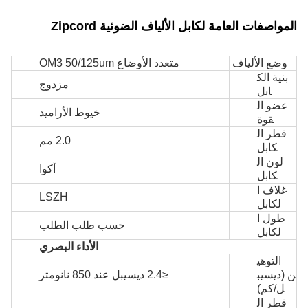
المواصفات العامة لكابل الألياف الضوئية Zipcord
وضع الألياف
متعدد الأوضاع OM3 50/125um
بنية الك
مزدوج
ابل
عضو ال
خيوط الأراميد
قوة
قطر ال
2.0 مم
كابل
لون ال
أكوا
كابل
غلاف ا
LSZH
لكابل
طول ا
حسب طلب الطلب
لكابل
الأداء البصري
التوهي
ن (ديسيب
≤2.4 ديسيبل عند 850 نانومتر
ل/كم)
قطر ال