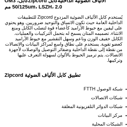
الألياف الضوئية الداخلية
كابل Zipcord
كابل، OM3
50/125um، LSZH، 2.0 مم
يُستخدم كابل الألياف الضوئية المزدوج Zipcord للتطبيقات
الداخلية العامة حيث تكون الاتساق والتوحيد ضروريين. وهو
يحتوي
على ليفين مع خيوط الأراميد كأعضاء قوة لتصلب الكابل ومنع
الانثناء. تصميمه
المتان يسمح له بتحمل التركيبات والعمليات.
الكابل خفيف الوزن وناعم وسهل التقشير مع خيوط الأراميد
كعضو تقوية. يستخدم على نطاق واسع لمراكز البيانات والاتصالات
من نقطة إلى نقطة الداخلية وضفائر التوصيل والوصلات لأجهزة
الاتصالات. يتم ترميز الخيوط بالألوان لسهولة التعرف عليها
وتركيبها.
تطبيق
كابل الألياف الضوئية Zipcord
شبكة الوصول FTTH
شبكات الاتصالات
شبكات الدوائر التلفزيونية المغلقة
مركز البيانات
الشبكات المحلية