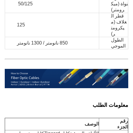
نواة (ميك
50/125
رومتر)
قطر ال
غلاف (م
125
يكرومت
ر)
الطول
850 نانومتر / 1300 نانومتر
الموجي
معلومات الطلب
رقم
الوصف
الجزء