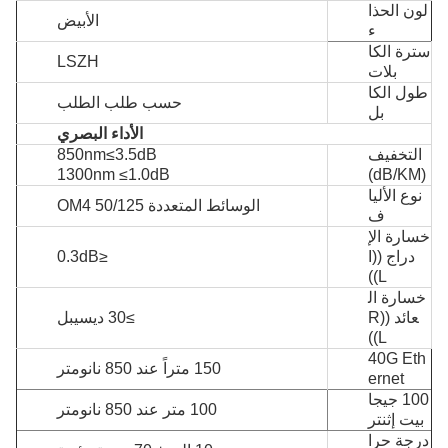
لون الحذا
الأبيض
ء
سترة الكا
LSZH
بلات
طول الكا
حسب طلب الطلب
بل
الأداء البصري
التخفيف
850nm≤3.5dB
1300nm ≤1.0dB
(dB/KM)
نوع الأليا
الوسائط المتعددة 50/125 OM4
ف
خسارة الإ
دراج ((I
≤0.3dB
L))
خسارة ال
عائد ((R
≥30 ديسيبل
L))
40G Eth
150 متراً عند 850 نانومتر
ernet
100 جيجا
100 متر عند 850 نانومتر
بيت إثنتر
درجة حرا