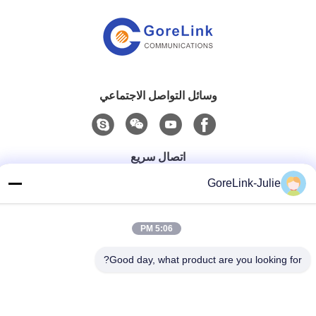
وسائل التواصل الاجتماعي
اتصال سريع
GoreLink-Julie
الهاتف
86-755-89320995
5:06 PM
البريد الإلكتروني
sales@gorelink.com
Good day, what product are you looking for?
العنوان
4F، المبنى E، مركز شنتو، رقم 1 شارع هولونغ، منطقة لونغغانغ،
شنشن، الصين