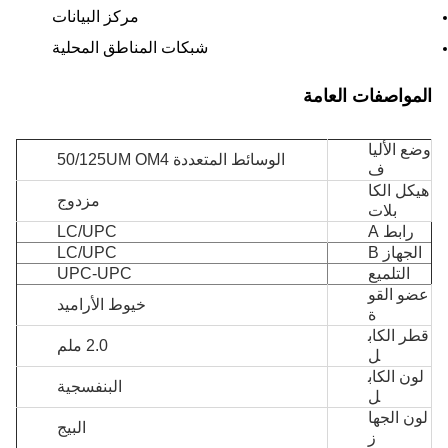
مركز البيانات
شبكات المناطق المحلية
المواصفات العامة
وضع الأليا
الوسائط المتعددة 50/125UM OM4
ف
هيكل الكا
مزدوج
بلات
رابط A
LC/UPC
الجهاز B
LC/UPC
التلميع
UPC-UPC
عضو القو
خيوط الأراميد
ة
قطر الكاب
2.0 ملم
ل
لون الكاب
البنفسجية
ل
لون الجها
البيج
ز