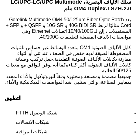
سلك الألياف البصرية، LC/UPC-LC/UPC Multimode
OM4 Duplex،LSZH،2.0 ملم
يعد Gorelink Multimode OM4 50/125um Fiber Optic Patch
Cord مثاليًا لربط 40G BIDI SR و 10G SR و QSFP + و SFP +
المستقبلات ، إلخ.لـ 10/40/100G اتصالات Ethernet وهي
مواصفات الألياف المفضلة لتطبيقات 40/100G.
كابل الألياف الضوئية OM4 متعدد الوسائط غير حساس للثنيات
المضغوطة الضيقة لديه خفض في الضعف عند ثني أو التواء
مقارنة بكابلات الألياف الضوئية التقليدية.جعل تركيب وصيانة
كابلات الألياف الضوئية أكثر كفاءةكما أنه يوفر التوافق مع معدات
50/125 الحالية.
جميعها مصممة ومصنعة ومختبرة وفقاً للبروتوكول والأداء المحدد
بمعايير الصناعة، والتي ستلبي أشد المواصفات الميكانيكية والأداء.
التطبيق
شبكة الوصول FTTH
شبكات الاتصالات
شبكات المراقبة