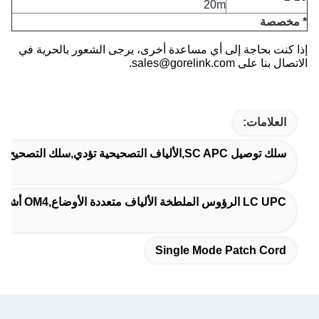
20m
* مخصصة
إذا كنت بحاجة إلى أي مساعدة أخرى، يرجى الشعور بالحرية في
الاتصال بنا على sales@gorelink.com.
العلامات:
سلك توصيل SC APC,الألياف التصحيحية تؤدي,سلك التصحيح أحادي الوضع
LC UPC الرؤوس الملطخة الألياف متعددة الأوضاع,OM4 أشرطة الألياف المتعددة الأوضاع,الألياف المدرعة المقاومة للقوارض
Single Mode Patch Cord