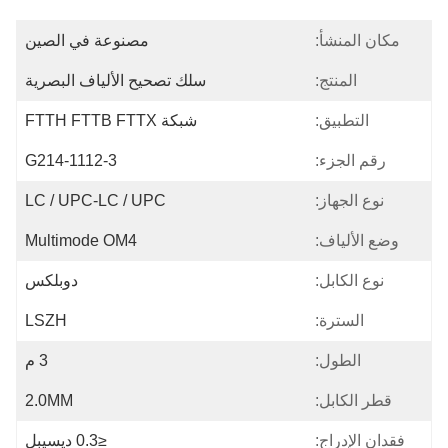
مكان المنشأ:
مصنوعة في الصين
المنتج:
سلك تصحيح الألياف البصرية
التطبيق:
شبكة FTTH FTTB FTTX
رقم الجزء:
G214-1112-3
نوع الجهاز:
LC / UPC-LC / UPC
وضع الألياف:
Multimode OM4
نوع الكابل:
دوبلكس
السترة:
LSZH
الطول:
3 م
قطر الكابل:
2.0MM
فقدان الإدراج:
≤0.3 ديسيبل