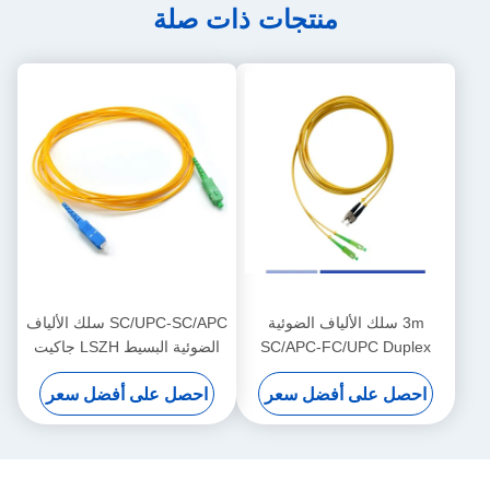
منتجات ذات صلة
3m سلك الألياف الضوئية
SC/UPC-SC/APC سلك الألياف
SC/APC-FC/UPC Duplex
الضوئية البسيط LSZH جاكيت
LSZH كابلات التصحيح ذات
2mm Single Mode Fiber
احصل على أفضل سعر
احصل على أفضل سعر
الوضع الواحد السرعة العالية
Jumpers