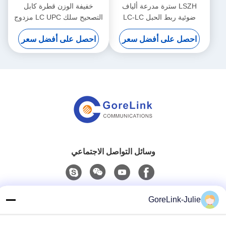
LSZH سترة مدرعة ألياف
خفيفة الوزن قطرة كابل
ضوئية ربط الحبل LC-LC
التصحيح سلك LC UPC مزدوج
متعددة الوسائط OM1 ربط
أحادي الوضع G657A1 LSZH
احصل على أفضل سعر
احصل على أفضل سعر
الحبل
3m
وسائل التواصل الاجتماعي
اتصال سريع
GoreLink-Julie
الهاتف