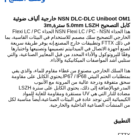
NSN DLC-DLC Uniboot OM1 خارجية ألياف ضوئية
كابل التصحيح 5.0mm LSZH سترة,3m
هذا الحذاء NSN Flexi LC / PC - NSN الحذاء Flexi LC / PC
الخارجي التصحيح سلك مصمم للاستخدام في البيئات القاسية، بما
في ذلك FTTX وتطبيقات خارج المصنع.إنه يوفر طريقة سريعة
لصنع أجهزة الاتصال في الميدانيتم تصميمها وتصنيعها واختبارها
وفقًا للبروتوكول والأداء المحدد من قبل المعايير الصناعية، والتي
ستلبي أشد المواصفات الميكانيكية والأداء.
هذا السلك الخارجي مصنوع من غطاء مقاوم للماء، والذي يفي
بمتطلبات الختم البيئي IP67 / IP68.يحتوي الكابل على مقاومة
سحق متفوقة ودرجة عالية من المرونة مع الأنبوب
المدرعوبالإضافة إلى ذلك، يحتوي الكابل على سترة LSZH
مضادة للنار التي هي UV مستقرة ومقاومة للغاية للمواد
الكيميائية التي توجد عادة في البيئات الصناعية،أيضاً مناسبة لكل
من المنشآت الصناعية الداخلية والخارجية.
التطبيق