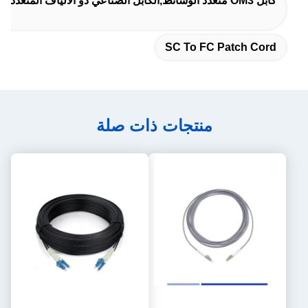
كابل OM3 متعدد الوسائط,الكابل الصناعي ذو الألياف المتعددة الأوضاع,الكابل الصناعي OM3 الصناعي
SC To FC Patch Cord
منتجات ذات صلة