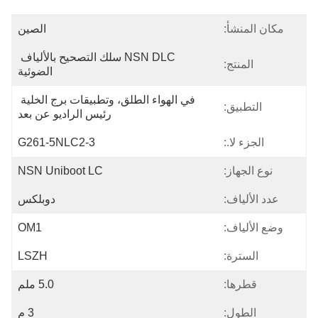
مكان المنشأ:
الصين
NSN DLC سلك التصحيح بالألياف 
المنتج:
الضوئية
في الهواء الطلق، وتطبيقات برج الخلية 
التطبيق:
رئيس الراديو عن بعد
الجزء لا.:
G261-5NLC2-3
نوع الجهاز:
NSN Uniboot LC
عدد الألياف:
دوبلكس
وضع الألياف:
OM1
السترة:
LSZH
قطرها:
5.0 ملم
الطول:
3 م