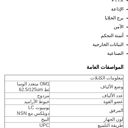
FTTX
الإذاعة
برج الخلايا
الأمن
أتمتة التحكم
النباتات الخارجية
الصناعية
المواصفات العامة
معلومات الكابلات
OM1 متعدد الوسا
وضع الألياف
ئط 62.5/125um
عدد الألياف
مزدوج
عضو القوة
خيوط الأراميد
يونيبوت LC
المرفق
دوبلكس مع NSN
لون الجهاز
البيج
طريقة التلميع
UPC