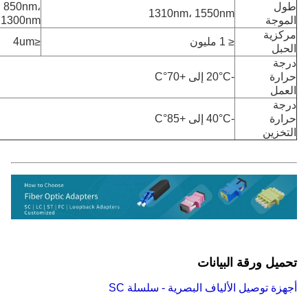
850nm،
1310nm، 1550nm
جة
1300nm
ية
≤ 1 مليون
≤4um
ل
ة
ة
-20°C إلى +70°C
ل
ة
ة
-40°C إلى +85°C
زين
ل ورقة البيانات
ة توصيل الألياف البصرية - سلسلة SC