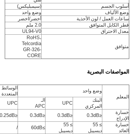
وب الجسم
(سيمبليكس)
الألياف
وضع واحد
ت العمل / لون الأحذية
أخضر/اخضر
الكابل المتوافق
2.0 ملم
 الاحتراق
UL94-V0
RoHS،
Telcordia
فق
GR-326-
CORE
اصفات البصرية
الوسائط
وضع واحد
المتعددة
لم
البنك
الـ
UPC
UPC
المركزي
APC
رة
≤0.25dB
≤0.3dB
≤0.3dB
≤0.3dB
اج
رة
≥ 55
≥ 55
/
≥60dB
د
ديسيبل
ديسيبل