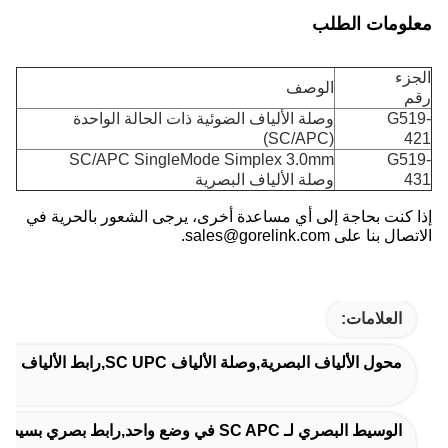
ومات الطلب
ء
الوصف
G5
وصلة الألياف الضوئية ذات الحالة الواحدة
(SC/APC)
SC/APC SingleMode Simplex 3.0mm
G5
وصلة الألياف البصرية
كنت بحاجة إلى أي مساعدة أخرى، يرجى الشعور بالحرية في
نا على sales@gorelink.com.
العلامات:
محول الألياف البصرية,وصلة الألياف SC UPC,رابط الألياف FC UPC
الوسيط البصري لـ SC APC في وضع واحد,رابط بصري بسيط SC APC,جهاز توصيل مضاد للماء بالألياف البصرية