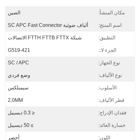
مكان المنشأ:
الصين
اسم المنتج:
ألياف ضوئية SC APC Fast Connector
التطبيق:
شبكة FTTH FTTB FTTX الاتصالات
الجزء لا.:
G519-421
نوع الجهاز:
SC / APC
نوع الألياف:
وضع فردي
الأسلوب:
سيمبلكس
قطر الألياف:
2.0MM
فقدان الإدراج:
≤ 0.3 ديسيبل
خسارة العائد:
≥ 50 ديسيبل
اللون:
أخضر