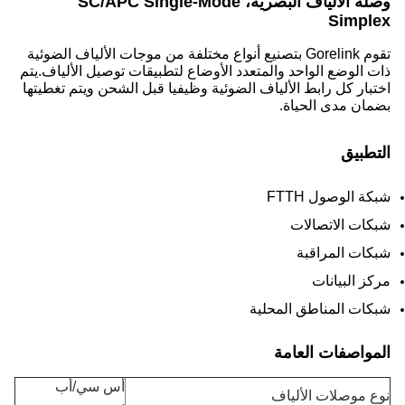
وصلة الألياف البصرية، SC/APC Single-Mode
Simp
تقوم Gorelink بتصنيع أنواع مختلفة من موجات الألياف الضوئية
الوضع الواحد والمتعدد الأوضاع لتطبيقات توصيل الألياف.يتم
ار كل رابط الألياف الضوئية وظيفيا قبل الشحن ويتم تغطيتها
ن مدى الحياة.
بيق
الوصول FTTH
ت الاتصالات
ت المراقبة
 البيانات
ت المناطق المحلية
اصفات العامة
أس سي/أب
موصلات الألياف
سي