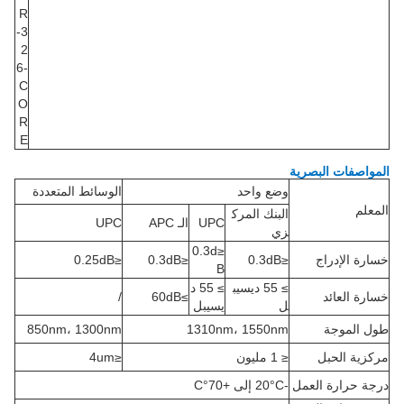
R
-3
2
6-
C
O
R
E
المواصفات البصرية
وضع واحد
الوسائط المتعددة
المعلم
البنك المرك
UPC
الـ APC
UPC
زي
≤0.3d
خسارة الإدراج
≤0.3dB
≤0.3dB
≤0.25dB
B
≥ 55 ديسيب
≥ 55 د
خسارة العائد
≥60dB
/
ل
يسيبل
طول الموجة
1310nm، 1550nm
850nm، 1300nm
مركزية الحبل
≤ 1 مليون
≤4um
درجة حرارة العمل
-20°C إلى +70°C