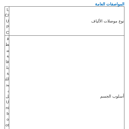
المواصفات العامة
L
C/
نوع موصلات الألياف
U
P
C
ق
ط
بي
ة
قا
بل
ة
للت
بد
ي
أسلوب الجسم
ل
U
ni
b
o
ot