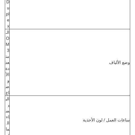
D
u
pl
e
x
الـ
O
M
3
مت
وضع الألياف
عد
دة
الأ
و
ض
اع
الب
ي
ض
اء
ساعات العمل / لون الأحذية
ال
ما