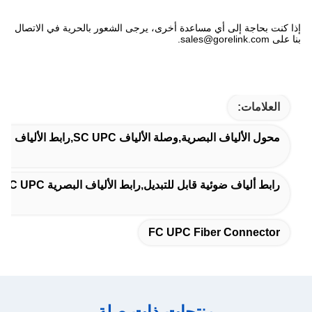
إذا كنت بحاجة إلى أي مساعدة أخرى، يرجى الشعور بالحرية في الاتصال
بنا على sales@gorelink.com.
العلامات:
محول الألياف البصرية,وصلة الألياف SC UPC,رابط الألياف FC UPC
رابط ألياف ضوئية قابل للتبديل,رابط الألياف البصرية LC UPC,اتصالات الألياف LC UPC Om3
FC UPC Fiber Connector
منتجات ذات صلة