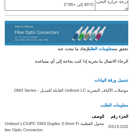
درجة حرارة التخزي
-40°C إلى +85°C
ن
تحقق من
معلومات الطلب
لإيجاد ما تبحث عنه
الرجاء الاتصال بنا بحرية إذا كنت بحاجة إلى أي مساعدة.
تحميل ورقة البيانات
موصلات الألياف البصرية Uniboot LC القابلة للتبديل - OM3 Series
معلومات الطلب
الجزء رقم
الوصف
محول القطبية Uniboot LC/UPC OM3 Duplex 3.0mm Fi
G513-G32
ber Optic Connector