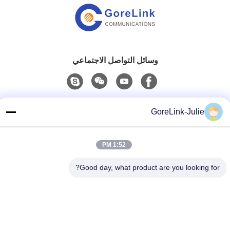
وسائل التواصل الاجتماعي
اتصال سريع
GoreLink-Julie
الهاتف
86-755-89320995
1:52 PM
البريد الإلكتروني
Good day, what product are you looking for?
sales@gorelink.com
العنوان
4F، المبنى E، مركز شنتو، رقم 1 شارع هولونغ، منطقة لونغغانغ،
شنشن، الصين