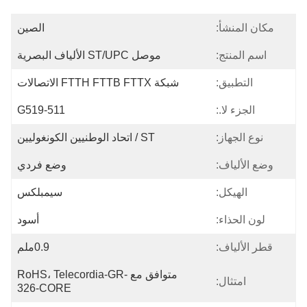
مكان المنشأ:
الصين
اسم المنتج:
موصل ST/UPC الألياف البصرية
التطبيق:
شبكة FTTH FTTB FTTX الاتصالات
الجزء لا.:
G519-511
نوع الجهاز:
ST / اتحاد الوطنيين الكونغوليين
وضع الألياف:
وضع فردي
الهيكل:
سيمبلكس
لون الحذاء:
أسود
قطر الألياف:
0.9ملم
متوافق مع RoHS، Telecordia-GR-
امتثال:
326-CORE