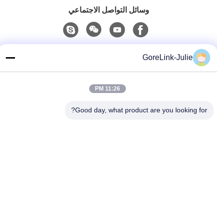
وسائل التواصل الاجتماعي
اتصال سريع
GoreLink-Julie
الهاتف
86-755-89320995
11:26 PM
البريد الإلكتروني
Good day, what product are you looking for?
sales@gorelink.com
العنوان
4F، المبنى E، مركز شنتو، رقم 1 شارع هولونغ، منطقة لونغغانغ،
شنشن، الصين
سياسة الخصوصية
|
خريطة الموقع
الصين جودة جيدة كابلات الألياف الضوئية الداخلية المورد. حقوق الطبع
والنشر © 2025-2026 Gorelink Communication (Shenzhen) Co.,