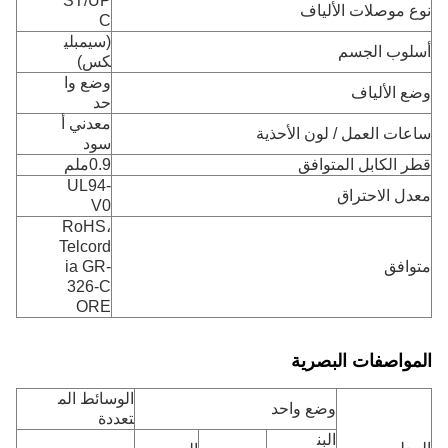
ST/UP
نوع موصلات الألياف
C
(سيمبلي
أسلوب الجسم
كس)
وضع وا
وضع الألياف
حد
معدني أ
ساعات العمل / لون الأحذية
سود
قطر الكابل المتوافق
0.9ملم
UL94-
معدل الاحتراق
V0
RoHS،
Telcord
متوافق
ia GR-
326-C
ORE
المواصفات البصرية
الوسائط الم
وضع واحد
تعددة
البن