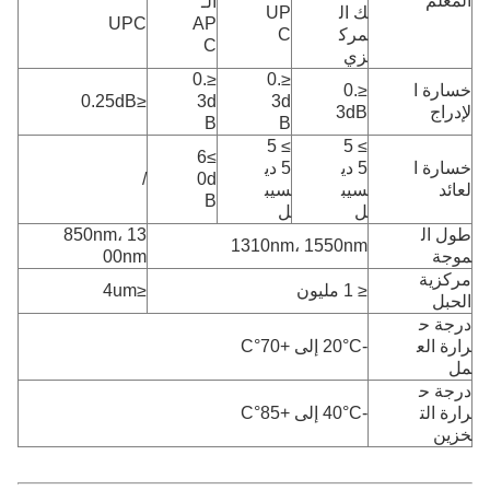
المعلم
الـ
ك ال
UP
UPC
AP
مرك
C
C
زي
≤0.
≤0.
خسارة ا
≤0.
≤0.25dB
3d
3d
لإدراج
3dB
B
B
≥ 5
≥ 5
≥6
خسارة ا
5 دي
5 دي
/
0d
لعائد
سيب
سيب
B
ل
ل
طول ال
850nm، 13
1310nm، 1550nm
موجة
00nm
مركزية
≤ 1 مليون
≤4um
الحبل
درجة ح
رارة الع
-20°C إلى +70°C
مل
درجة ح
رارة الت
-40°C إلى +85°C
خزين