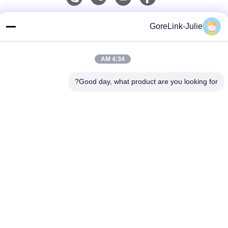
اتصال سريع
GoreLink-Julie
الهاتف
86-755-89320995
4:34 AM
البريد الإلكتروني
Good day, what product are you looking for?
sales@gorelink.com
العنوان
4F، المبنى E، مركز شنتو، رقم 1 شارع هولونغ، منطقة لونغغانغ،
شنشن، الصين
سياسة الخصوصية
|
خريطة الموقع
الصين جودة جيدة كابلات الألياف الضوئية الداخلية المورد. حقوق الطبع
والنشر © 2025-2026 Gorelink Communication (Shenzhen) Co.,
Ltd. جميع الحقوق محفوظة