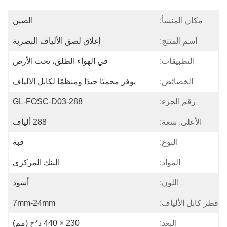
مكان المنشأ:
الصين
اسم المنتج:
إغلاق لصق الألياف البصرية
التطبيقات:
في الهواء الطلق، تحت الأرض
الخصائص:
يوفر محميًا جيدًا ومنظمًا لكابل الألياف
رقم الجزء:
GL-FOSC-D03-288
الأعلى. سعة:
288 ألياف
النوع:
قبة
المواد:
البنك المركزي
اللون:
أسود
قطر كابل الألياف:
7mm-24mm
البعد:
230 × 440 د*ح (مم)