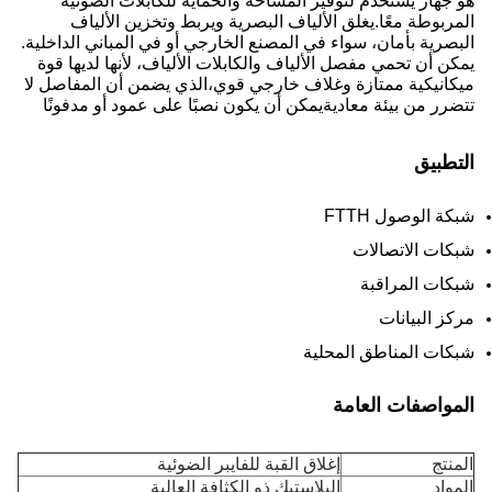
هو جهاز يستخدم لتوفير المساحة والحماية للكابلات الضوئية
المربوطة معًا.يغلق الألياف البصرية ويربط وتخزين الألياف
البصرية بأمان، سواء في المصنع الخارجي أو في المباني الداخلية.
يمكن أن تحمي مفصل الألياف والكابلات الألياف، لأنها لديها قوة
ميكانيكية ممتازة وغلاف خارجي قوي،الذي يضمن أن المفاصل لا
تتضرر من بيئة معاديةيمكن أن يكون نصبًا على عمود أو مدفونًا
التطبيق
شبكة الوصول FTTH
شبكات الاتصالات
شبكات المراقبة
مركز البيانات
شبكات المناطق المحلية
المواصفات العامة
المنتج
إغلاق القبة للفايبر الضوئية
المواد
البلاستيك ذو الكثافة العالية