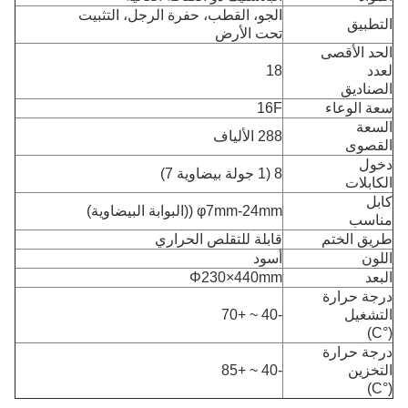
الجو، القطب، حفرة الرجل، التثبيت
التطبيق
تحت الأرض
الحد الأقصى
لعدد
18
الصناديق
سعة الوعاء
16F
السعة
288 الألياف
القصوى
دخول
8 (1 جولة بيضاوية 7)
الكابلات
كابل
φ7mm-24mm ((البوابة البيضاوية)
مناسب
طريق الختم
قابلة للتقلص الحراري
اللون
أسود
البعد
Φ230×440mm
درجة حرارة
التشغيل
-40 ~ +70
(°C)
درجة حرارة
التخزين
-40 ~ +85
(°C)