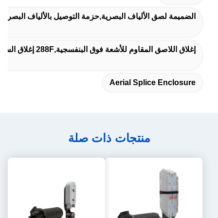
الضميمة لصق الألياف البصرية,حزمة التوصيل بالألياف البصرية
إغلاق اللاصق المقاوم للأشعة فوق البنفسجية,288F إغلاق السعة في الألياف,288F حجرة قبة من الألياف
Aerial Splice Enclosure
منتجات ذات صلة