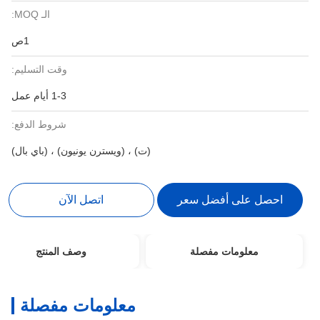
الـ MOQ:
1ص
وقت التسليم:
1-3 أيام عمل
شروط الدفع:
(ت) ، (ويسترن يونيون) ، (باي بال)
احصل على أفضل سعر
اتصل الآن
معلومات مفصلة
وصف المنتج
معلومات مفصلة