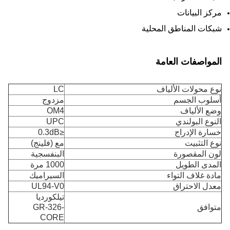
مركز البيانات
شبكات المناطق المحلية
المواصفات العامة
نوع محولات الألياف
LC
أسلوب الجسم
مزدوج
وضع الألياف
OM4
النوع البولندي
UPC
خسارة الإدراج
≤0.3dB
نوع التثبيت
مع (فلينج)
لون المقصورة
البنفسجية
المدى الطويل
1000 مرة
مادة غلاف التواء
السيراميك
معدل الاحتراق
UL94-V0
تيلكورديا
متوافق
GR-326-
CORE