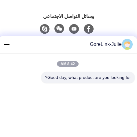
وسائل التواصل الاجتماعي
اتصال سريع
GoreLink-Julie
الهاتف
86-755-89320995
8:42 AM
البريد الإلكتروني
Good day, what product are you looking for?
sales@gorelink.com
العنوان
4F، المبنى E، مركز شنتو، رقم 1 شارع هولونغ، منطقة لونغغانغ،
شنشن، الصين
سياسة الخصوصية
|
خريطة الموقع