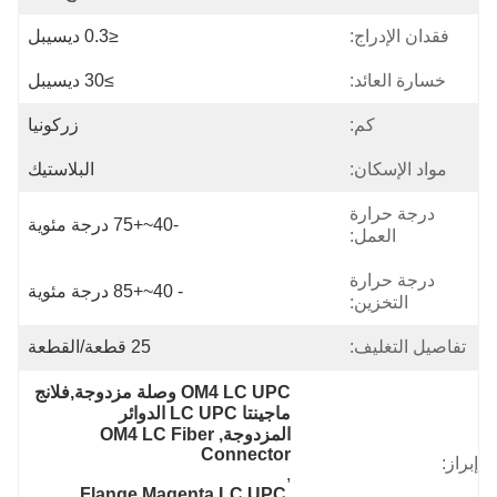
فقدان الإدراج:
≤0.3 ديسيبل
خسارة العائد:
≥30 ديسيبل
كم:
زركونيا
مواد الإسكان:
البلاستيك
درجة حرارة
-40~+75 درجة مئوية
العمل:
درجة حرارة
- 40~+85 درجة مئوية
التخزين:
تفاصيل التغليف:
25 قطعة/القطعة
OM4 LC UPC وصلة مزدوجة,فلانج 
ماجينتا LC UPC الدوائر 
المزدوجة,OM4 LC Fiber 
Connector
إبراز:
, 
Flange Magenta LC UPC 