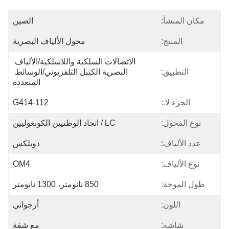
مكان المنشأ:
الصين
المنتج:
محول الألياف البصرية
الاتصالات السلكية واللاسلكية/الألياف 
التطبيق:
البصرية الكيبل التلفزيوني/الوسائط 
المتعددة
الجزء لا.:
G414-112
نوع المحول:
LC / اتحاد الوطنيين الكونغوليين
عدد الألياف:
دوبلكس
نوع الألياف:
OM4
طول الموجة:
850 نانومتر، 1300 نانومتر
اللون:
أرجواني
شاشة:
مع شفة