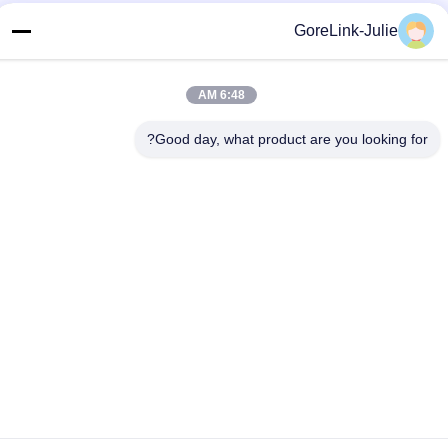
اتصال سريع
GoreLink-Julie
الهاتف
6:48 AM
86-755-89320995
البريد الإلكتروني
Good day, what product are you looking for?
sales@gorelink.com
العنوان
4F، المبنى E، مركز شنتو، رقم 1 شارع هولونغ، منطقة لونغغانغ،
شنشن، الصين
سياسة الخصوصية
|
خريطة الموقع
الصين جودة جيدة كابلات الألياف الضوئية الداخلية المورد. حقوق الطبع
والنشر © 2025-2026 Gorelink Communication (Shenzhen) Co.,
Ltd. جميع الحقوق محفوظة