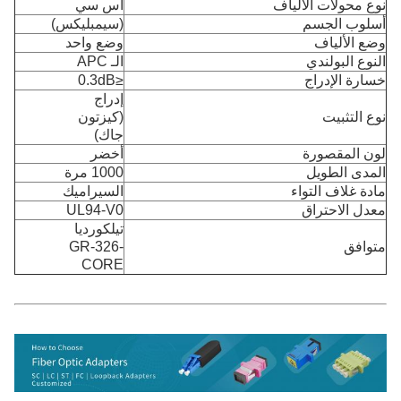
نوع محولات الألياف
أس سي
أسلوب الجسم
(سيمبليكس)
وضع الألياف
وضع واحد
النوع البولندي
الـ APC
خسارة الإدراج
≤0.3dB
إدراج
نوع التثبيت
(كيزتون
جاك)
لون المقصورة
أخضر
المدى الطويل
1000 مرة
مادة غلاف التواء
السيراميك
معدل الاحتراق
UL94-V0
تيلكورديا
متوافق
GR-326-
CORE