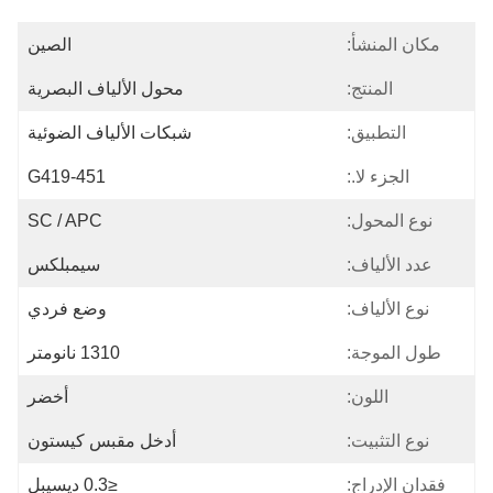
مكان المنشأ:
الصين
المنتج:
محول الألياف البصرية
التطبيق:
شبكات الألياف الضوئية
الجزء لا.:
G419-451
نوع المحول:
SC / APC
عدد الألياف:
سيمبلكس
نوع الألياف:
وضع فردي
طول الموجة:
1310 نانومتر
اللون:
أخضر
نوع التثبيت:
أدخل مقبس كيستون
فقدان الإدراج:
≤0.3 ديسيبل