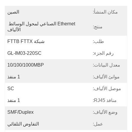
مكان المنشأ:
الصين
Ethernet الصناعي لمحول الوسائط 
منتج:
الألياف
طلب:
شبكة FTTB FTTX
رقم الجزء:
GL-IM03-220SC
معدل البيانات:
10/100/1000MBP
موانئ الألياف:
1 منفذ
موصل الألياف:
SC
منافذ RJ45:
1 منفذ
وضع الألياف:
SMF/Duplex
عمل:
التفاوض التلقائي