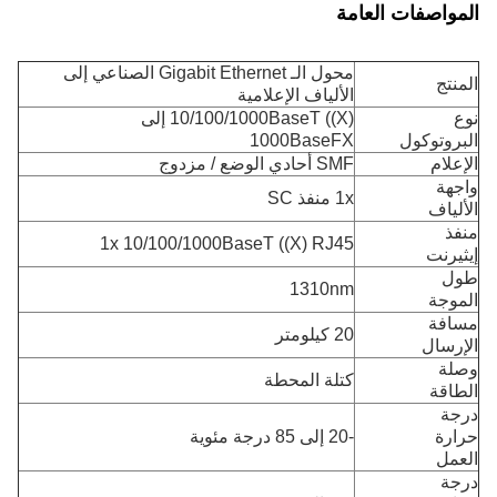
المواصفات العامة
محول الـ Gigabit Ethernet الصناعي إلى
المنتج
الألياف الإعلامية
نوع
10/100/1000BaseT ((X) إلى
البروتوكول
1000BaseFX
الإعلام
SMF أحادي الوضع / مزدوج
واجهة
1x منفذ SC
الألياف
منفذ
1x 10/100/1000BaseT ((X) RJ45
إيثيرنت
طول
1310nm
الموجة
مسافة
20 كيلومتر
الإرسال
وصلة
كتلة المحطة
الطاقة
درجة
حرارة
-20 إلى 85 درجة مئوية
العمل
درجة