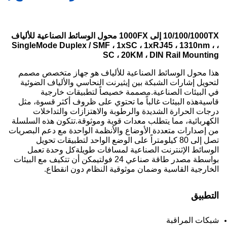
10/100/1000TX إلى 1000FX محول الوسائط الصناعية للألياف
، SingleMode Duplex / SMF ، 1xSC ، 1xRJ45 ، 1310nm ،
SC ، 20KM ، DIN Rail Mounting
هذا محول الوسائط الصناعية للألياف هو جهاز متخصص مصمم
لتحويل إشارات الشبكة بين إيثيرنت النحاسي والألياف الضوئية
في البيئات الصناعية.مصممة خصيصاً لتطبيقات خارجية
قاسيةهذه البيئات غالباً ما تحتوي على ظروف أكثر قسوة، مثل
درجات الحرارة الشديدة والرطوبة والاهتزازات والتداخلات
الكهربائية، مما يتطلب معدات قوية وموثوقة.تتكون هذه السلسلة
من إصدارات متعددة الأوضاع والأنظمة الواحدة مع دعم البصريات
تصل إلى 80 كيلومتراً على الوضع الواحد لتطبيقات تحويل
الوسائط الإثنترنت الصناعية لمسافات طويلةكل وحدة تعمل
بواسطة مصدر طاقة صناعي 24 فولتيمكن أن تتكيف مع البيئات
الخارجية القاسية وضمان موثوقية النظام دون انقطاع.
التطبيق
شبكات المراقبة