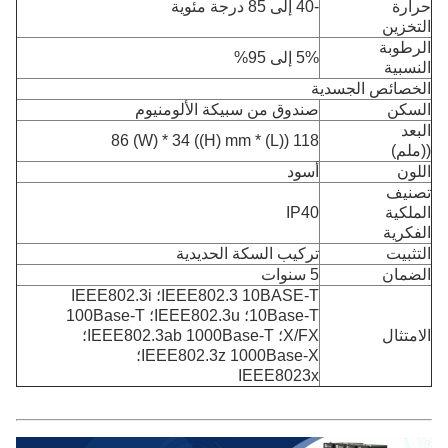
حرارة
-40 إلى 85 درجة مئوية
التخزين
الرطوبة
5% إلى 95%
النسبية
الخصائص الجسدية
السكن
صندوق من سبيكة الألومنيوم
البعد
118 ((L) * 86 (W) * 34 ((H) mm
((ملم)
اللون
أسود
تصنيف
الملكية
IP40
الفكرية
التثبيت
تركيب السكة الحديدية
الضمان
5 سنوات
IEEE802.3 10BASE-T؛ IEEE802.3i
10Base-T؛ IEEE802.3u؛ 100Base-T
الامتثال
X/FX؛ IEEE802.3ab 1000Base-T؛
IEEE802.3z 1000Base-X؛
IEEE8023x