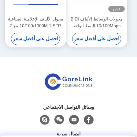
فيديو
محولات الوسائط الألياف BIDI
محول الألياف الإعلامية الصناعية
10/100Mbps النمط الواحد
10/100/1000M 1 SFP مع 2
SMF TX1310nm/RX1550nm
منفذ RJ45 SingleMode SMF
احصل على أفضل سعر
احصل على أفضل سعر
Duplex 1310nm 20KM
Simplex SC 20KM
وسائل التواصل الاجتماعي
اتصال سريع