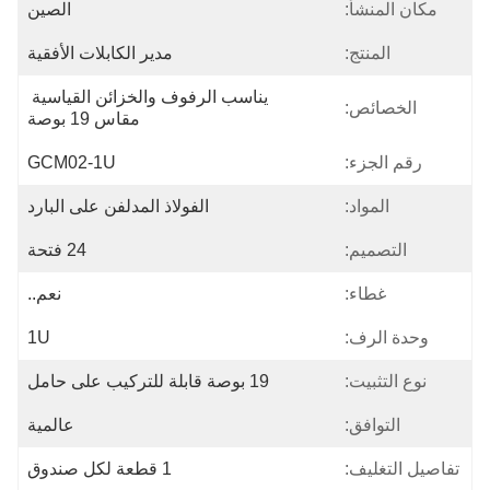
مكان المنشأ:
الصين
المنتج:
مدير الكابلات الأفقية
يناسب الرفوف والخزائن القياسية 
الخصائص:
مقاس 19 بوصة
رقم الجزء:
GCM02-1U
المواد:
الفولاذ المدلفن على البارد
التصميم:
24 فتحة
غطاء:
نعم..
وحدة الرف:
1U
نوع التثبيت:
19 بوصة قابلة للتركيب على حامل
التوافق:
عالمية
تفاصيل التغليف:
1 قطعة لكل صندوق