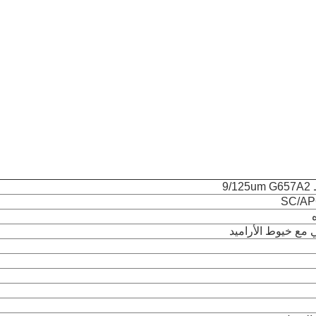
9/
SC/AP
 مع خيوط الأراميد