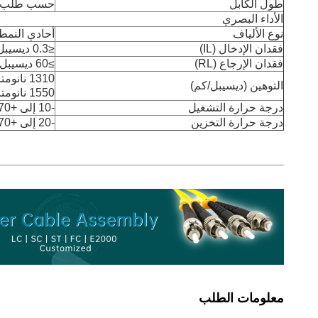
طول الكابل
حسب طلب ا
الأداء البصري
نوع الألياف
أحادي النمط 57A2 9/125um
فقدان الإدخال (IL)
≤0.3 ديسيبل
فقدان الإرجاع (RL)
≥60 ديسيبل
1310 نانومتر ≤0.36 ديسيبل
التوهين (ديسيبل/كم)
1550 نانومتر ≤0.3 ديسيبل
درجة حرارة التشغيل
-10 إلى +70 درجة مئوية
درجة حرارة التخزين
-20 إلى +70 درجة مئوية
معلومات الطلب