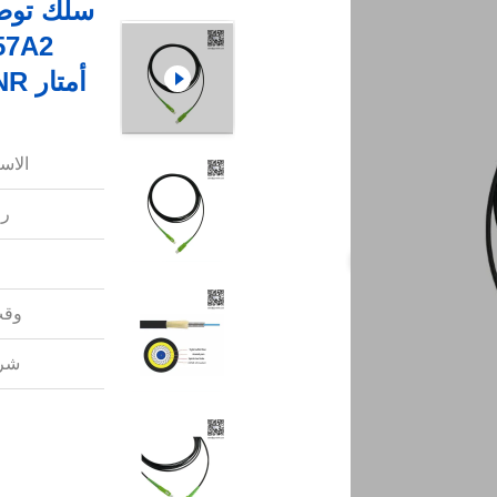
أمتار OFNR بغلاف مقاوم للأشعة فوق البنفسجية
الاس
رق
وقت
شرو