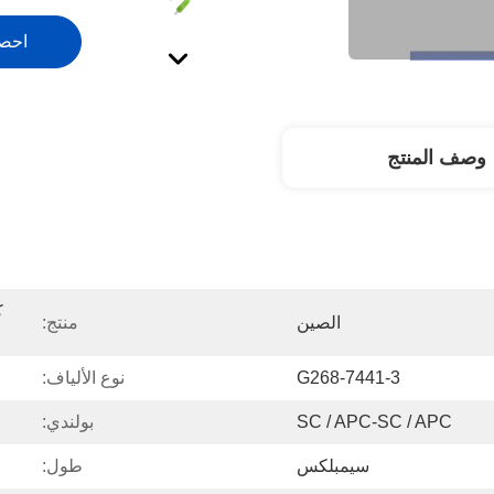
احص
وصف المنتج
الصين
منتج:
G268-7441-3
نوع الألياف:
SC / APC-SC / APC
بولندي:
سيمبلكس
طول: