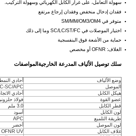
سهولة التعامل، على غرار الكابل الكهربائي وسهولة التركيب.
فقدان إدخال منخفض وفقدان إرجاع مرتفع
متوفر في SM/MM/OM3/OM4
اختيار الموصلات في SC/LC/ST/FC وما إلى ذلك
حماية من الأشعة فوق البنفسجية
الغلاف: OFNR أو مخصص
سلك توصيل الألياف المدرعة الخارجية
المواصفات
وضع الألياف
أحادي النمط 125um G657A2
الموصل
C-SC/APC
هيكل الكابل
أحادي الاتجاه
عضو القوة
فولاذ حلزوني
قطر الكابل
3.0 ملم
لون الكابل
أسود
طريقة التلميع
APC
لون الموصل
أخضر
غلاف الكابل
OFNR UV