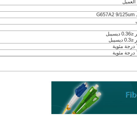
لعميل
G6