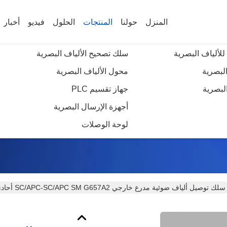
المنزل
حولنا
المنتجات
الحلول
فيديو
أخبار
للألياف البصرية
سلك تصحيح الألياف البصرية
البصرية
محول الألياف البصرية
لبصرية
جهاز تقسيم PLC
تفاصيل المنتجات
أجهزة الإرسال البصرية
لوحة الوصلات
سلك توصيل ألياف ضوئية مدرع خارجي SC/APC-SC/APC SM G657A2 أحادي الاتجاه بطول 3 أمتار OFNR بغلاف مقاوم للأشعة فوق البنفسجية