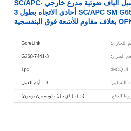
سلك توصيل ألياف ضوئية مدرع خارجي SC/APC-
SC/APC SM G657A2 أحادي الاتجاه بطول 3
م التجاري:
GoreLink
م الطراز:
G268-7441-3
الـ MOQ:
1pc
 التسليم:
1-3 أيام العمل
ط الدفع:
(ت) ، (باي بال) ، (ويسترن يونيون)