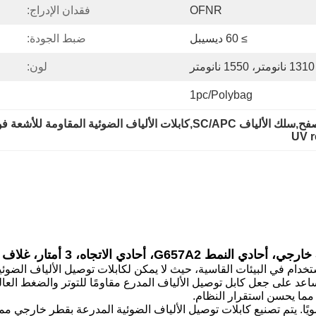
OFNR
فقدان الإدراج:
≥ 60 ديسيبل
ضبط الجودة:
1310 نانومتر، 1550 نانومتر
لون:
1pc/polybag
الضوئية المقاومة للأشعة فوق البنفسجية
UV r
دام في البيئات القاسية، حيث لا يمكن لكابلات توصيل الألياف الضوئية ا
ساعد على جعل كابل توصيل الألياف المدرع مقاومًا للتوتر والضغط العا
 مما يحسن استقرار النظام.
ويًا. يتم تصنيع كابلات توصيل الألياف الضوئية المدرعة بقطر خارجي مم