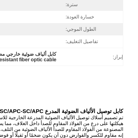
سترة:
خسارة العودة:
الطول الموجي:
تفاصيل التغليف:
كابل ألياف ضوئية خارجي مصفح,سلك الألياف SC/APC,كابلات الألياف 
إبراز:
esistant fiber optic cable
كابل توصيل الألياف الضوئية المدرع SC/APC-SC/APC خارجي، أحادي النمط G657A2، أحادي الاتجاه، 3 أمتار، غلاف OFNR
تم تصميم أسلاك توصيل الألياف الضوئية المدرعة الخارجية للاستخ
هيكلتها على درع من الفولاذ المقاوم للصدأ داخل الغلاف، مما ي
المصنوعة من الفولاذ المقاوم للصدأ الألياف الضوئية من التلف،
إنه مقاوم للكسر والقوارض دون أن يكون ضخمًا أو ثقيلًا أو فوض