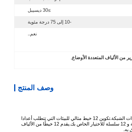
≥30 ديسيبل
-10 إلى 75 درجة مئوية
نعم..
, 
وصف المنتج
عادة ما تستخدم أشرطة الألياف البصرية لربط الألياف البصرية بالأجهزة مثل المقسّمات البصرية أو الألواح اللاصقة أو مباشرةً إلى معدات الشبكة.تكوين 12 خيط مثالي للبيئات التي تتطلب أعدادا
كبيرة من اتصالات الألياف، مثل مراكز البيانات أو شبكات الاتصالات أو شبكات المؤسسات. بشكل عام ، هناك سلسلة واحدة ، 6 سلسلة و 12 سلسلة للاختيار الخاص بك.يقدم 12 خيطًا من الألياف