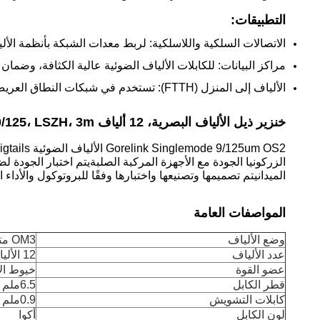
التطبيقات:
الاتصالات السلكية واللاسلكية: لربط معدات الشبكة بأنظمة الألي
مراكز البيانات: للكابلات الألياف الضوئية عالية الكثافة، وضمان 
الألياف إلى المنزل (FTTH): تستخدم في شبكات النطاق العريض لتقديم خدمات الإنترنت والتلفزيون والصوت.
خنزير ذيل الألياف البصرية، 12 ألياف ST/UPC Multimode OM3 50/125، LSZH، 3m
الزركونيا الجودة مع الأجهزة المركبة الصلبةيتم اختبار الجودة 
الميدانيتم تصميمها وتصنيعها واختبارها وفقًا للبروتوكول والأداء
المواصفات العامة
وضع الألياف
OM3 متعدد الوسائط 50/125um
عدد الألياف
12 الألياف
عضو القوة
خيوط الأ
قطر الكابل
6.5ملم
كابلات التشويش
0.9ملم
لون الكابل
أكوا