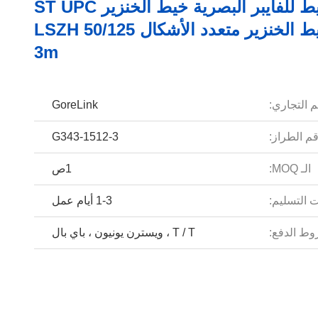
12 خيط للفايبر البصرية خيط الخنزير ST UPC
OM3 خيط الخنزير متعدد الأشكال 50/125 LSZH
3m
م التجاري:
GoreLink
م الطراز:
G343-1512-3
الـ MOQ:
1ص
 التسليم:
1-3 أيام عمل
ط الدفع:
T / T ، ويسترن يونيون ، باي بال