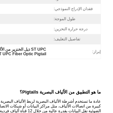
فقدان الإدراج النموذجي:
طول الموجة:
درجة حرارة التخزين:
تفاصيل التغليف:
ST UPC ذيل الخنزير من الألياف البصرية,ST UPC ذيل الخنزير من الألياف البصرية,OM3 ذيل الخنزير من الألياف المتعددة الأوضاع
إبراز:
T UPC Fiber Optic Pigtail
ما هو التطبيق من الألياف البصرية Pigtails؟
الضوئية نقل البيانات بقدرة عالية من خلال 12 قناة ألياف فردية، عادة في شكل مضغوط ومنتهي مسبقًا لسهولة التثبيت والأداء الموثوق به.