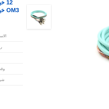
الاس
رق
وقت
شرو