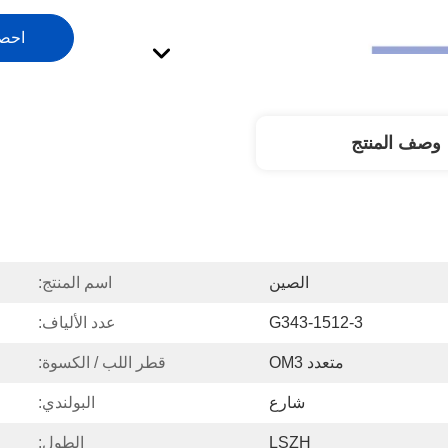
احص
وصف المنتج
الصين
اسم المنتج:
G343-1512-3
عدد الألياف:
متعدد OM3
قطر اللب / الكسوة:
شارع
البولندي:
LSZH
الطول: