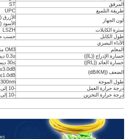
المرفق
ST
طريقة التلميع
UPC
الأزرق (SC,LC)
لون الجهاز
الأسود (ST,FC)
سترة الكابلات
LSZH
طول الكابل
حسب طل
الأداء البصري
المعلم
OM3 متعدد الوسائط 50/125um
خسارة الإدراج ((IL))
≤0.3 ديسيبل
خسارة العائد ((RL))
≥30 ديسيبل
≤3.0dB
الضعف ((dB/KM)
≤1.0dB
طول الموجة
1300nm
درجة حرارة العمل
-10 إلى + 70 درجة مئوية
درجة حرارة التخزين
-10 إلى + 80 درجة مئوية