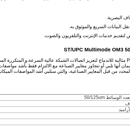
اف البصرية.
نقل البيانات السريع والموثوق به.
Gorelink Singlemode 9/125um OS2 الألياف الضوئية Pigtails مثالية للاندماج لتعزيز اتصالات الشبكة 
لضمان أنها تلبي أو تتجاوز معايير الصناعة مع الالتزام فقط بأشد مواصف
 المحدد من قبل المعايير الصناعية، والتي ستلبي أشد المواصفات الميكانيك
راميد