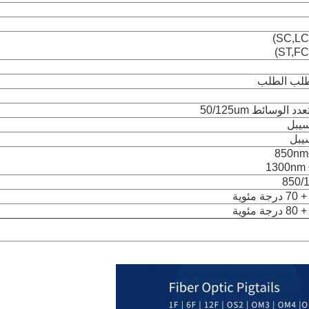
ب الطلب
850nm
1300nm 
850/