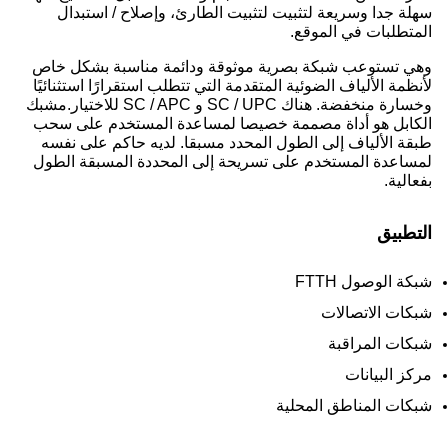
سهلة جدا وسريعة لتثبيت لتثبيت الطارئ، وإصلاح / استبدال
المتطلبات في الموقع.
وهي تستوعب شبكة بصرية موثوقة ودائمة مناسبة بشكل خاص
لأنظمة الألياف الضوئية المتقدمة التي تتطلب استقرارًا استثنائيًا
وخسارة منخفضة. هناك SC / UPC و SC / APC للاختيار.مشبك
الكابل هو أداة مصممة خصيصا لمساعدة المستخدم على سحب
طبقة الألياف إلى الطول المحدد مسبقا. لديه حاكم على نفسه
لمساعدة المستخدم على تسريحة إلى المحددة المسبقة الطول
بفعالية.
التطبيق
شبكة الوصول FTTH
شبكات الاتصالات
شبكات المراقبة
مركز البيانات
شبكات المناطق المحلية