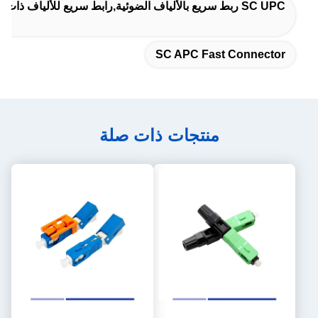
SC UPC ربط سريع بالألياف الضوئية,رابط سريع للألياف ذات الوضع الواحد,رابط سريع للألياف البصرية عالية الدقة
SC APC Fast Connector
منتجات ذات صلة