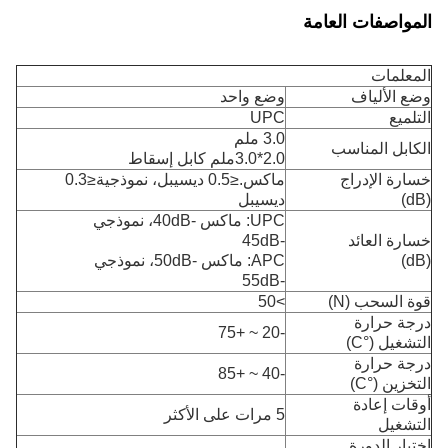
المواصفات العامة
المعلمات
وضع الألياف
وضع واحد
التلميع
UPC
3.0 ملم
الكابل المناسب
2.0*3.0ملم كابل إسقاط
خسارة الإدراج
ماكس.≤0.5 ديسيبل، نموذجية≤0.3
(dB)
ديسيبل
UPC: ماكس -40dB، نموذجي
خسارة العائد
-45dB
(dB)
APC: ماكس -50dB، نموذجي
-55dB
قوة السحب (N)
>50
درجة حرارة
-20 ~ +75
التشغيل (°C)
درجة حرارة
-40 ~ +85
التخزين (°C)
أوقات إعادة
5 مرات على الأكثر
التشغيل
اختبار الدورة