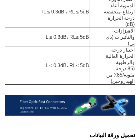
الدموية أثناء
ارتفاع-منخفضة
IL ≤ 0.3dB ، RL ≤ 5dB
درجة الحرارة
(dB)
الاهتزازات
والتأثيرات (دي
IL ≤ 0.3dB، RL≤ 5dB
بي)
اختبار درجة
الحرارة العالية
والرطوبة
IL ≤ 0.3dB، RL≤ 5dB
(85 درجة
مئوية/85٪ من
الهيدروجين)
تحميل ورقة البيانات