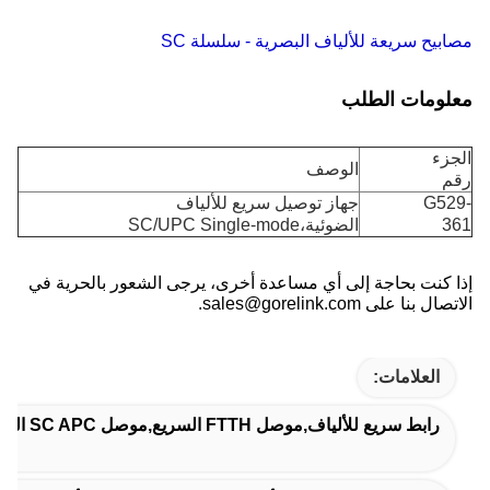
مصابيح سريعة للألياف البصرية - سلسلة SC
معلومات الطلب
الجزء
الوصف
رقم
G529-
جهاز توصيل سريع للألياف
361
الضوئية،SC/UPC Single-mode
إذا كنت بحاجة إلى أي مساعدة أخرى، يرجى الشعور بالحرية في
الاتصال بنا على sales@gorelink.com.
العلامات:
رابط سريع للألياف,موصل FTTH السريع,موصل SC APC السريع