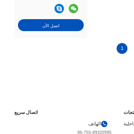
اتصل الآن
1
تجات
اتصال سريع
اخلية
الهاتف
86-755-89320995