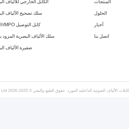
المنتجات
الكابل الخارجي للألياف ال
الحلول
سلك تصحيح الألياف الب
أخبار
كابل التوصيل MTP®/MPO
اتصل بنا
سلك الألياف البصرية المزود ب
ضفيرة الألياف ال
وئية الداخلية المورد. حقوق الطبع والنشر © 2025-2026 Gorelink Communication (Shenzhen) Co., Ltd. جميع الحقوق محفوظة