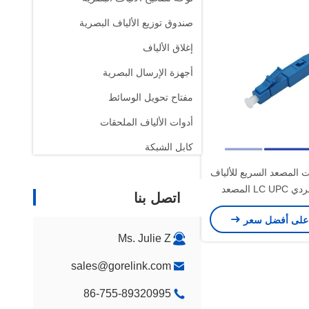
صندوق توزيع الألياف البصرية
إغلاق الألياف
أجهزة الإرسال البصرية
مفتاح تحويل الوسائط
أدوات الألياف الملحقات
كابل الشبكة
لوحة الوصلات
ت المصعد السريع للألياف
الجهاز الفردي LC UPC المصعد
اتصل بنا
ملحقات الاتصالات
للألياف
على أفضل سعر
Ms. Julie Z
sales@gorelink.com
86-755-89320995