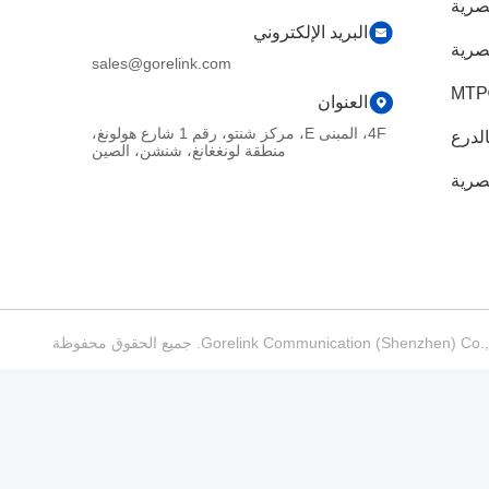
بصرية
البريد الإلكتروني
صرية
sales@gorelink.com
العنوان
4F، المبنى E، مركز شنتو، رقم 1 شارع هولونغ،
الدرع
منطقة لونغغانغ، شنشن، الصين
بصرية