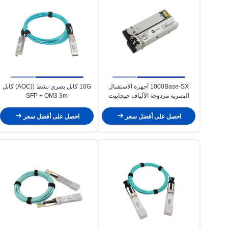
1000Base-SX أجهزة الاستقبال
10G كابل بصري نشط ((AOC) كابل
البصرية مزدوجة الألياف جيجابيت
SFP + OM3 3m
متعددة الوسائط MMF LC 550m
850nm
احصل على أفضل سعر
احصل على أفضل سعر