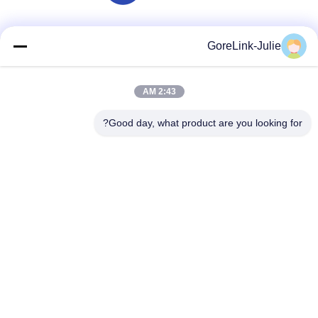
وسائل التواصل الاجتماعي
GoreLink-Julie
2:43 AM
اتصال سريع
Good day, what product are you looking for?
الهاتف
86-755-89320995
البريد الإلكتروني
sales@gorelink.com
العنوان
4F، المبنى E، مركز شنتو، رقم 1 شارع هولونغ، منطقة لونغغانغ،
شنشن، الصين
سياسة الخصوصية
|
خريطة الموقع